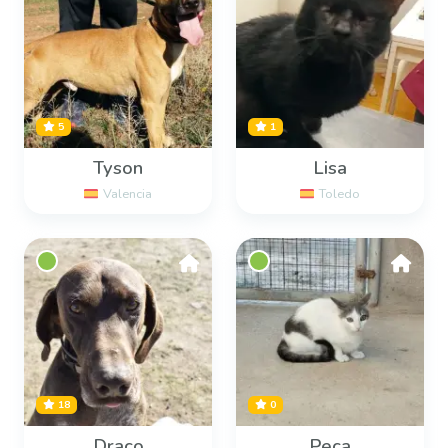
5
1
Tyson
Lisa
Valencia
Toledo
18
0
Draco
Peca