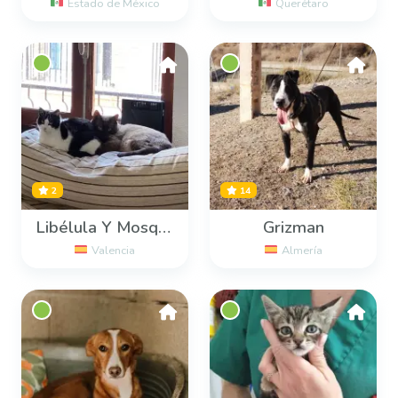
Estado de México
Querétaro
2
14
Libélula Y Mosquito
Grizman
Valencia
Almería