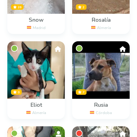
26
2
Snow
Rosalía
Madrid
Almería
0
7
Eliot
Rusia
Almería
Córdoba