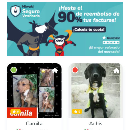
6
5
Camila
Achis