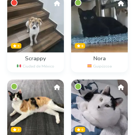
9
8
Scrappy
Nora
Ciudad de México
Guipúzcoa
3
0