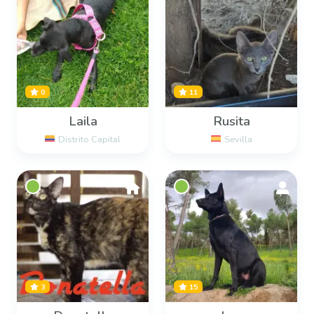
0
11
Laila
Rusita
Distrito Capital
Sevilla
3
15