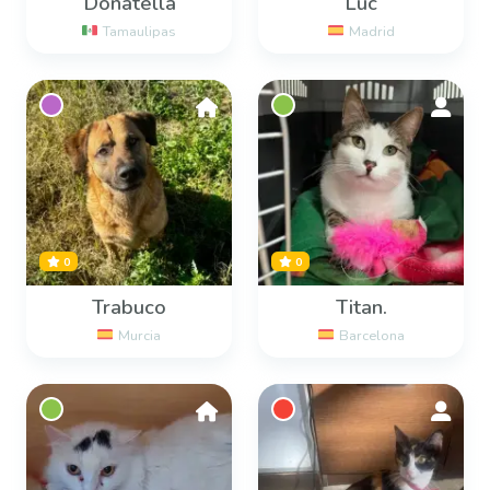
Donatella
Luc
Tamaulipas
Madrid
0
0
Trabuco
Titan.
Murcia
Barcelona