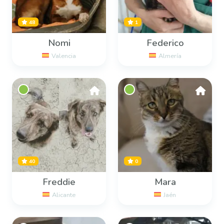
48
1
Nomi
Federico
Valencia
Almería
40
0
Freddie
Mara
Alicante
Jaén