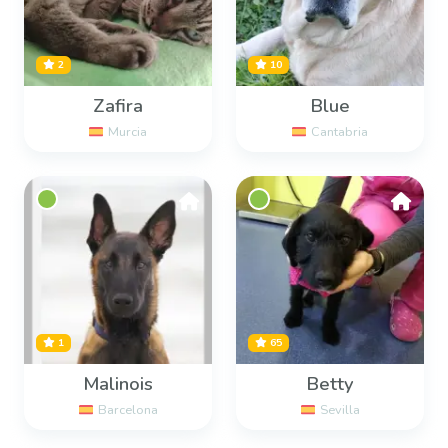
2
10
Zafira
Blue
Murcia
Cantabria
1
65
Malinois
Betty
Barcelona
Sevilla