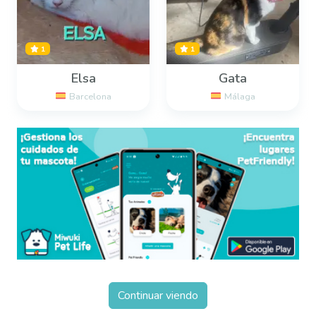
1
1
Elsa
Gata
Barcelona
Málaga
Continuar viendo