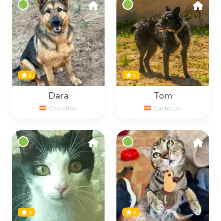
2
1
Dara
Tom
Castellón
Castellón
1
2