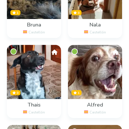
1
0
Bruna
Nala
Castellón
Castellón
0
1
Thais
Alfred
Castellón
Castellón