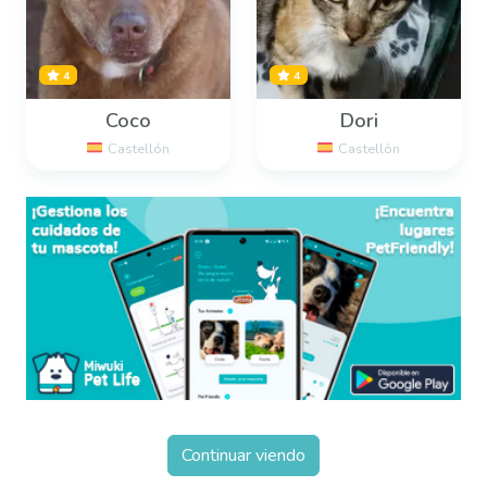
4
4
Coco
Dori
Castellón
Castellón
Continuar viendo