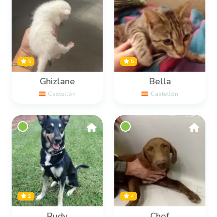
5
5
Ghizlane
Bella
Castellón
Castellón
2
4
Rudy
Chof