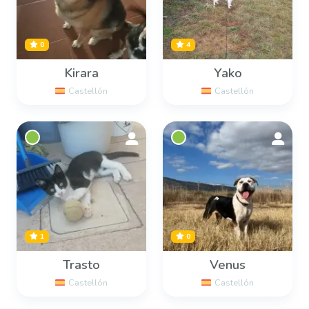
0
4
Kirara
Yako
Castellón
Castellón
1
0
Trasto
Venus
Castellón
Castellón