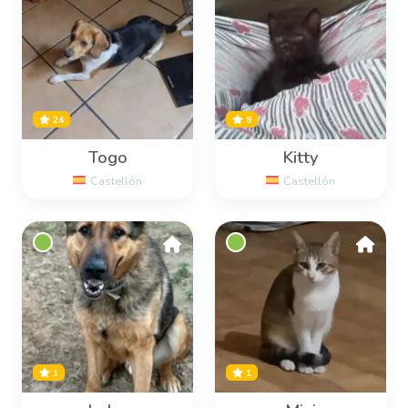
24
8
Togo
Kitty
Castellón
Castellón
1
1