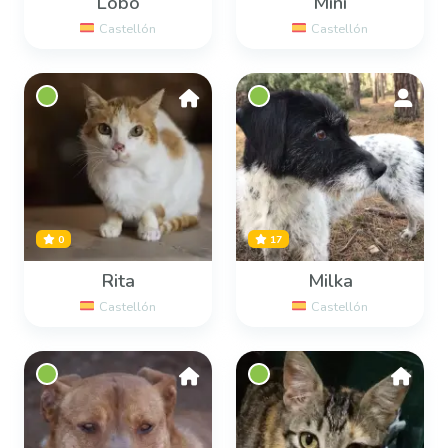
Lobo
Mini
Castellón
Castellón
0
17
Rita
Milka
Castellón
Castellón