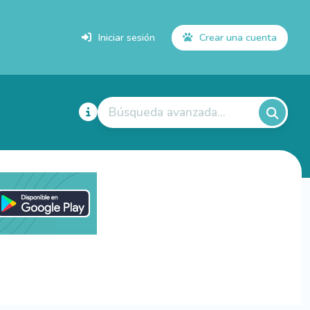
Iniciar sesión
Crear una cuenta
Búsqueda avanzada...