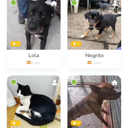
6
6
Lola
Negrito
León
León
1
6