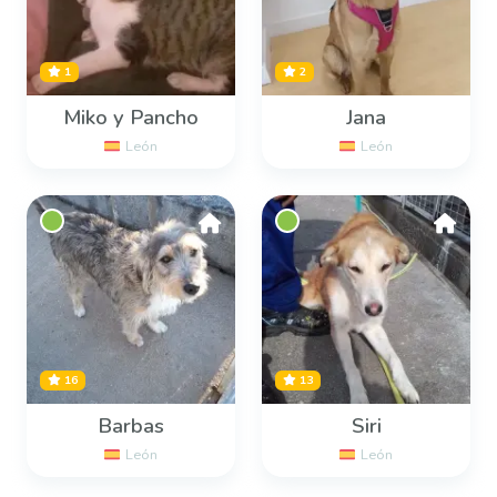
1
2
Miko y Pancho
Jana
León
León
16
13
Barbas
Siri
León
León