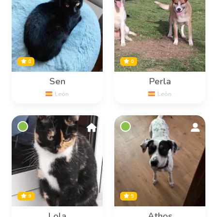
0
0
Sen
Perla
León
León
9
5
Lola
Athos