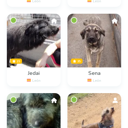
León
León
15
35
Jedai
Sena
León
León