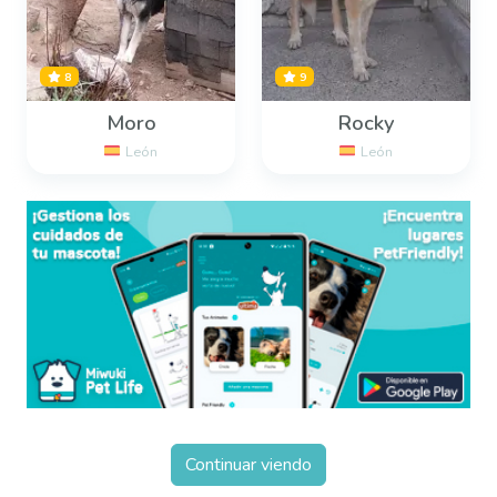
8
9
Moro
Rocky
León
León
Continuar viendo