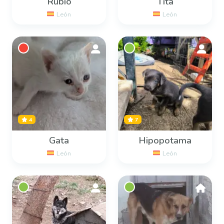
Rubio
Tita
León
León
4
7
Gata
Hipopotama
León
León