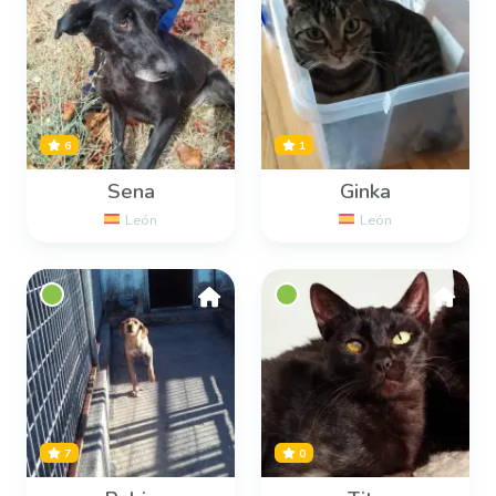
6
1
Sena
Ginka
León
León
7
0