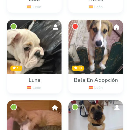
León
León
13
33
Luna
Bela En Adopción
León
León