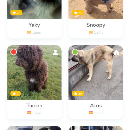
29
21
Yaky
Snoopy
León
León
7
30
Turron
Atos
León
León