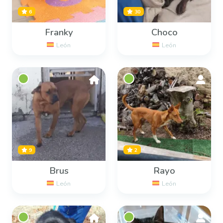
6
30
Franky
Choco
León
León
9
2
Brus
Rayo
León
León