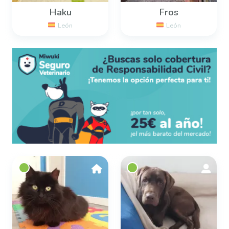
Haku
Fros
León
León