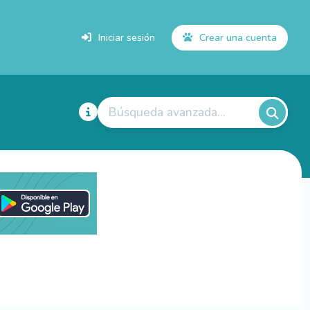
Iniciar sesión
Crear una cuenta
Búsqueda avanzada...