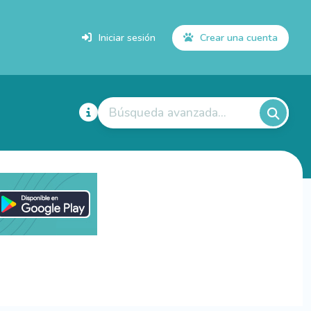
Iniciar sesión
Crear una cuenta
Búsqueda avanzada...