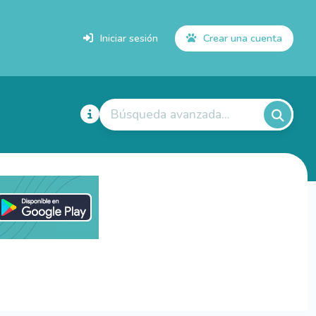
Iniciar sesión
Crear una cuenta
Búsqueda avanzada...