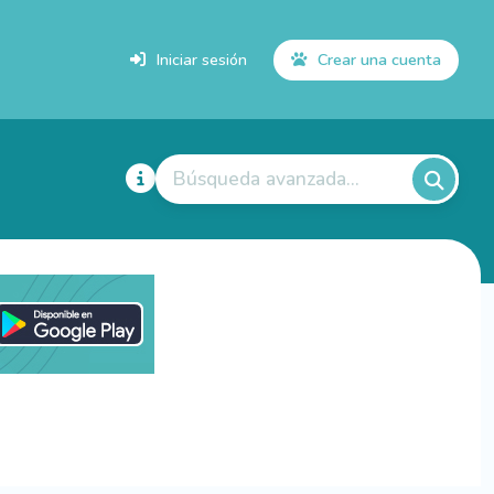
Iniciar sesión
Crear una cuenta
Búsqueda avanzada...