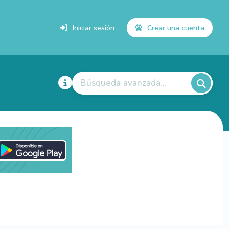
Iniciar sesión
Crear una cuenta
Búsqueda avanzada...