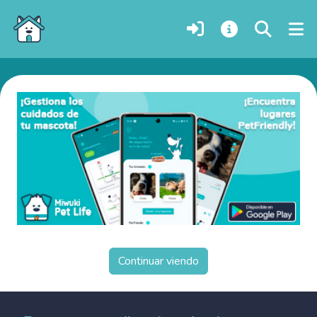
Perros en adopción en Goranboy, Azerbaiyán
Continuar viendo