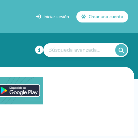
Iniciar sesión
Crear una cuenta
Búsqueda avanzada...