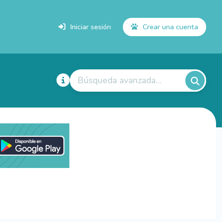
Iniciar sesión
Crear una cuenta
Búsqueda avanzada...