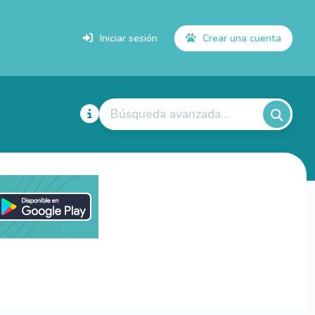
Iniciar sesión
Crear una cuenta
Búsqueda avanzada...