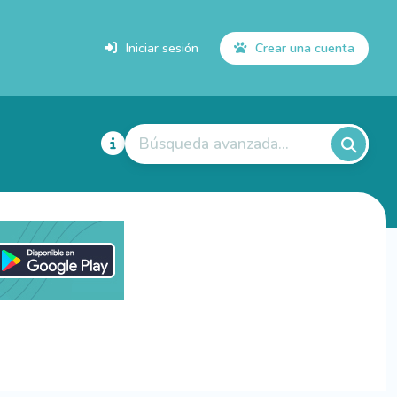
Iniciar sesión
Crear una cuenta
Búsqueda avanzada...