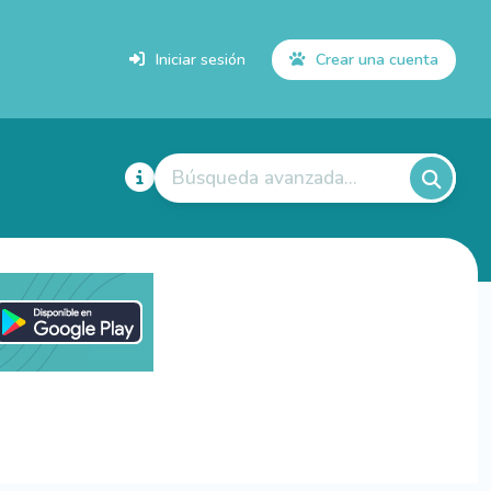
Iniciar sesión
Crear una cuenta
Búsqueda avanzada...