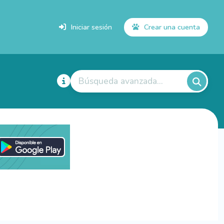
Iniciar sesión
Crear una cuenta
Búsqueda avanzada...