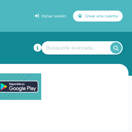
Iniciar sesión
Crear una cuenta
Búsqueda avanzada...