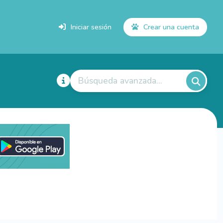
Iniciar sesión
Crear una cuenta
Búsqueda avanzada...