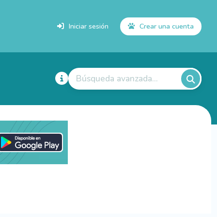
Iniciar sesión
Crear una cuenta
Búsqueda avanzada...