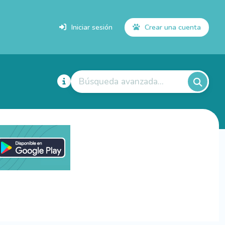
Iniciar sesión
Crear una cuenta
Búsqueda avanzada...