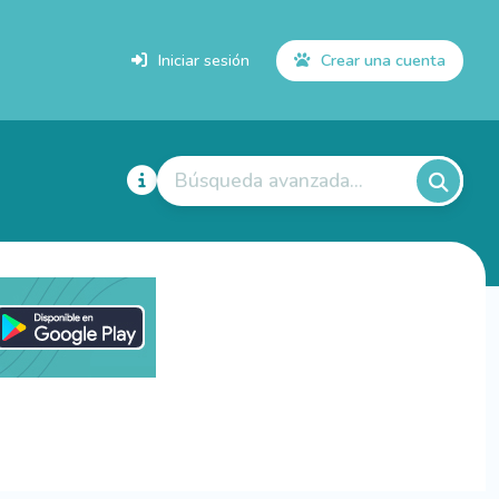
Iniciar sesión
Crear una cuenta
Búsqueda avanzada...