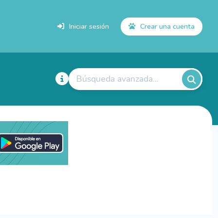
Iniciar sesión
Crear una cuenta
Búsqueda avanzada...