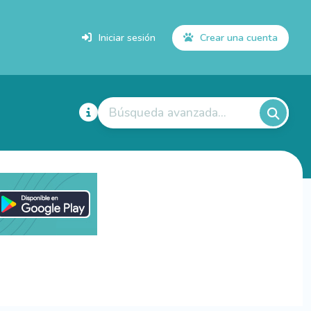
Iniciar sesión
Crear una cuenta
Búsqueda avanzada...