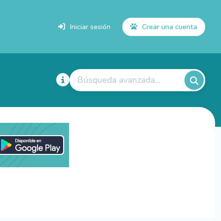
Iniciar sesión
Crear una cuenta
Búsqueda avanzada...