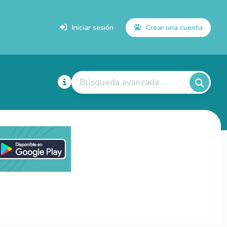
Iniciar sesión
Crear una cuenta
Búsqueda avanzada...