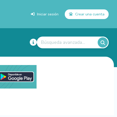
Iniciar sesión
Crear una cuenta
Búsqueda avanzada...