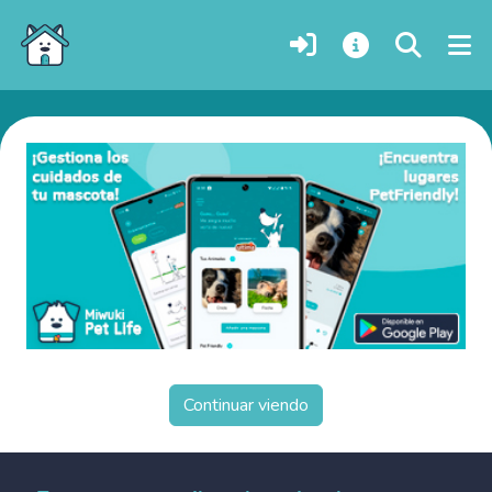
Perros en adopción en Gateshead, Inglaterra
Continuar viendo