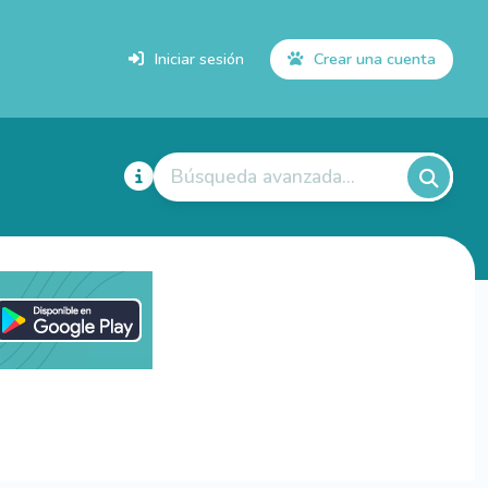
Iniciar sesión
Crear una cuenta
Búsqueda avanzada...