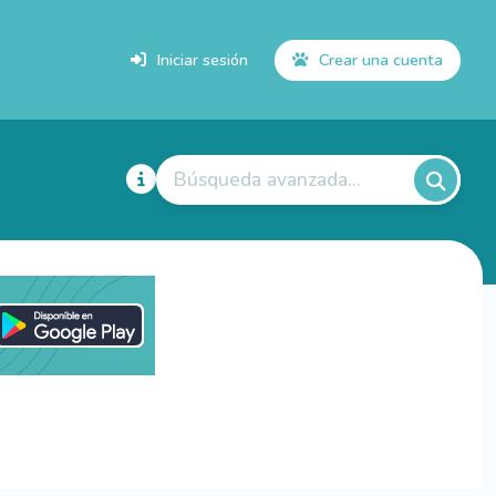
Iniciar sesión
Crear una cuenta
Búsqueda avanzada...