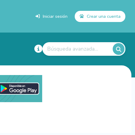
Iniciar sesión
Crear una cuenta
Búsqueda avanzada...