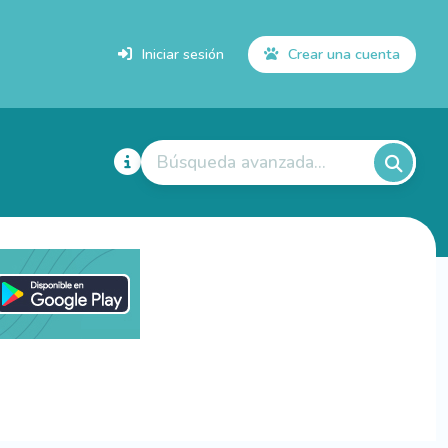
Iniciar sesión
Crear una cuenta
Búsqueda avanzada...