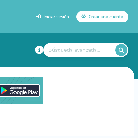
Iniciar sesión
Crear una cuenta
Búsqueda avanzada...