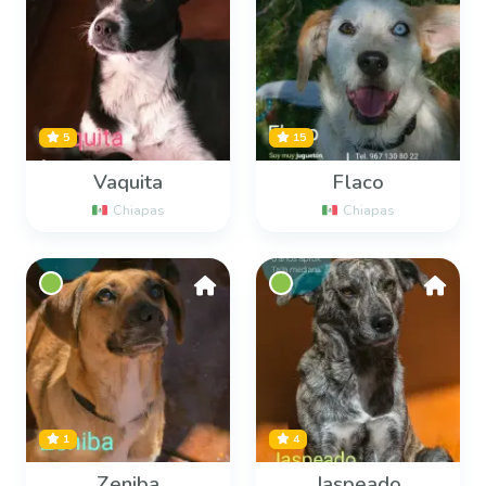
5
15
Vaquita
Flaco
Chiapas
Chiapas
1
4
Zeniba
Jaspeado