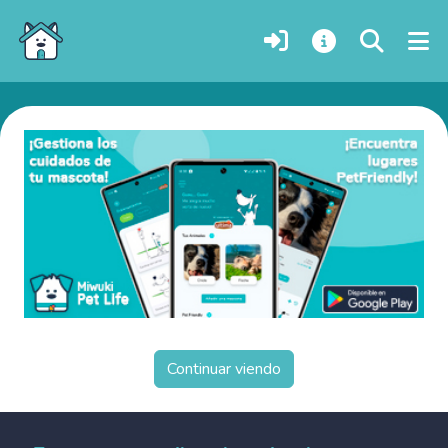
Cachorros de perro en adopción en Dowa, Malaui
Continuar viendo