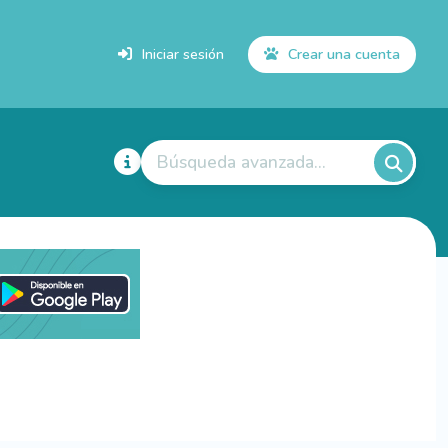
Iniciar sesión
Crear una cuenta
Búsqueda avanzada...