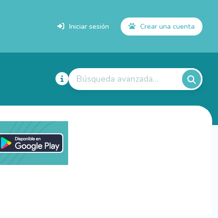
Iniciar sesión
Crear una cuenta
Búsqueda avanzada...