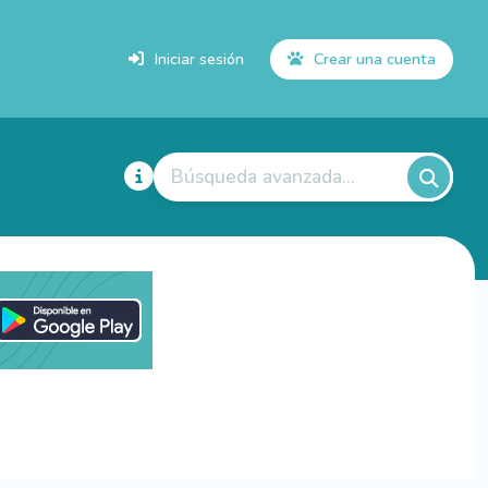
Iniciar sesión
Crear una cuenta
Búsqueda avanzada...