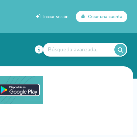
Iniciar sesión
Crear una cuenta
Búsqueda avanzada...