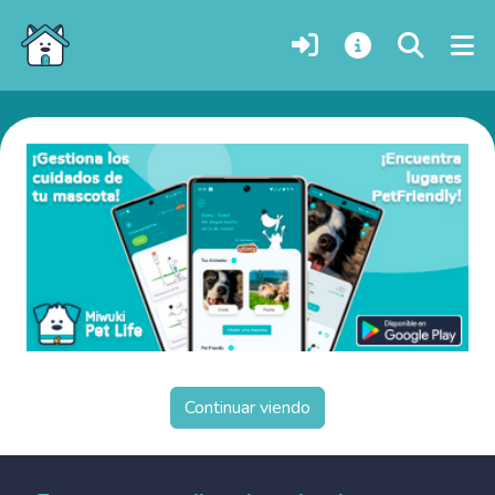
Cachorros de perro en adopción en Raivavae, Polinesia Francesa
Continuar viendo