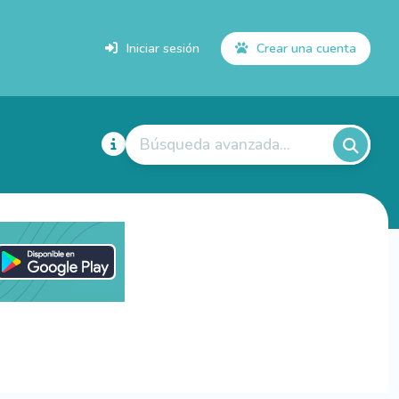
Iniciar sesión
Crear una cuenta
Búsqueda avanzada...