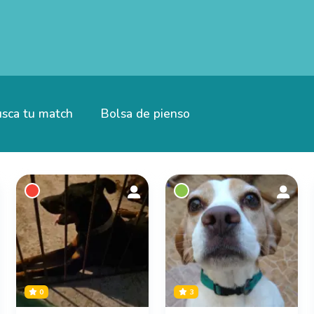
sca tu match
Bolsa de pienso
0
3