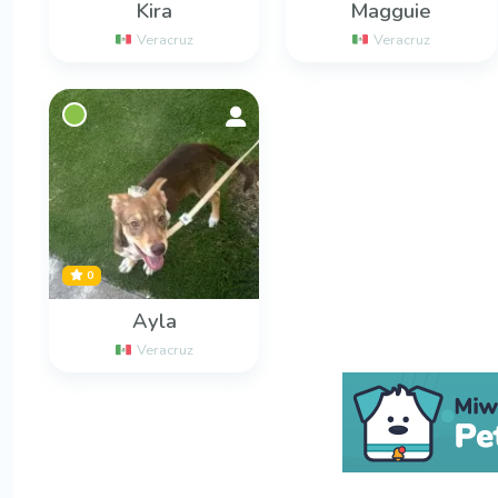
Kira
Magguie
Veracruz
Veracruz
0
Ayla
Veracruz