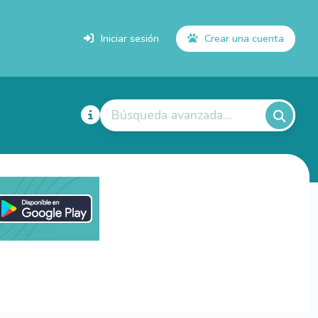
Iniciar sesión
Crear una cuenta
Búsqueda avanzada...