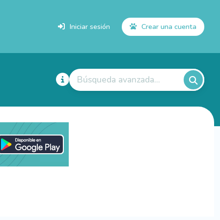
Iniciar sesión
Crear una cuenta
Búsqueda avanzada...