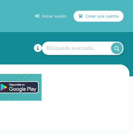
Iniciar sesión
Crear una cuenta
Búsqueda avanzada...