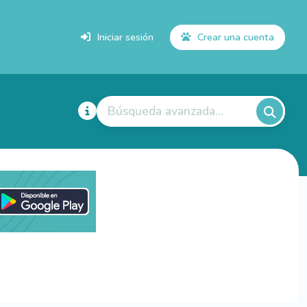
Iniciar sesión
Crear una cuenta
Búsqueda avanzada...