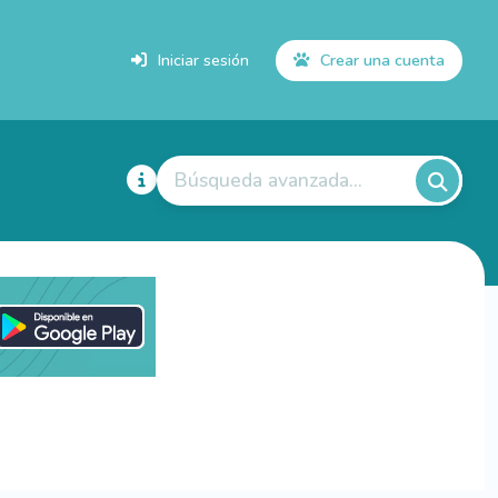
Iniciar sesión
Crear una cuenta
Búsqueda avanzada...