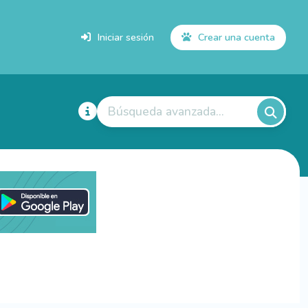
Iniciar sesión
Crear una cuenta
Búsqueda avanzada...