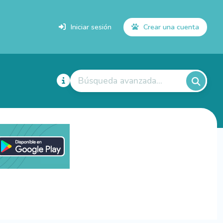
Iniciar sesión
Crear una cuenta
Búsqueda avanzada...