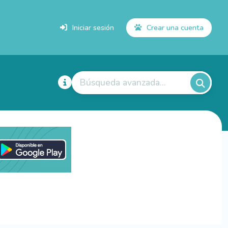
Iniciar sesión
Crear una cuenta
Búsqueda avanzada...