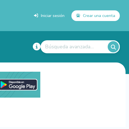
Iniciar sesión
Crear una cuenta
Búsqueda avanzada...